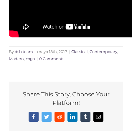
By
dsb team
|
mayo 18th, 2017
|
Classical
,
Contemporary
,
Modern
,
Yoga
|
0 Comments
Share This Story, Choose Your
Platform!
Facebook
Twitter
Reddit
LinkedIn
Tumblr
Email