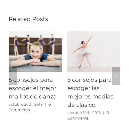
Related Posts
5 consejos para
5 consejos para
escoger el mejor
escoger las
maillot de danza
mejores medias
C
de clásico
octubre 26th, 2018
|
0
o
Comments
C
octubre 19th, 2018
|
0
Comments