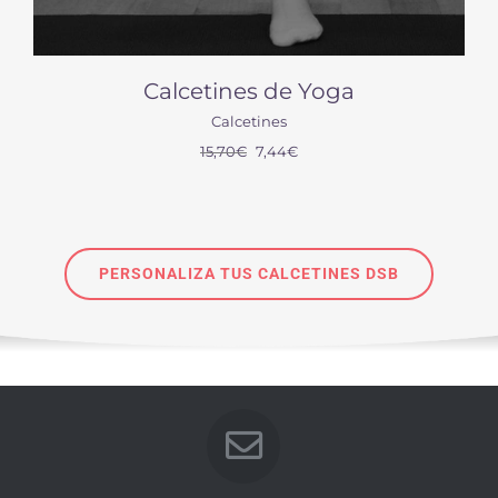
s
Calcetines de Yoga
Calcetines
15,70
€
7,44
€
PERSONALIZA TUS CALCETINES DSB
SELECT OPTIONS
DETAILS
/