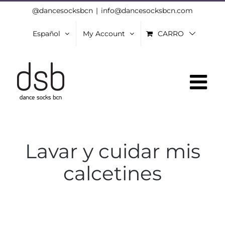
Skip
@dancesocksbcn
|
info@dancesocksbcn.com
to
Español
My Account
CARRO
content
Lavar y cuidar mis
calcetines