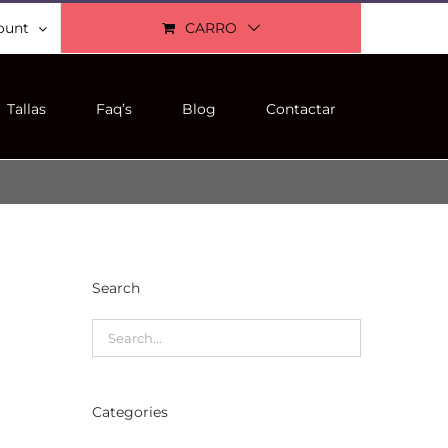
ount
CARRO
Tallas
Faq’s
Blog
Contactar
Search
Categories