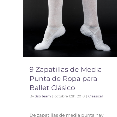
9 Zapatillas de Media
Punta de Ropa para
Ballet Clásico
By
dsb team
|
octubre 12th, 2018
|
Classical
9 Zapatillas de Media Punta de
De zapatillas de media punta hay