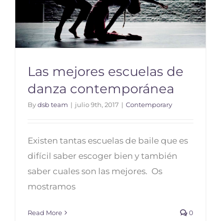
Las mejores escuelas de
danza contemporánea
By
dsb team
|
julio 9th, 2017
|
Contemporary
Las mejores escuelas de danza
contemporánea
Existen tantas escuelas de baile que es
difícil saber escoger bien y también
saber cuales son las mejores. Os
mostramos
Read More
0