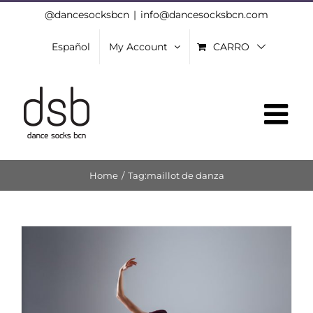
Skip
@dancesocksbcn
|
info@dancesocksbcn.com
to
Español
My Account
CARRO
content
Home
/
Tag:
maillot de danza