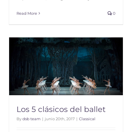
Read More
0
Los 5 clásicos del ballet
By
dsb team
|
junio 20th, 2017
|
Classical