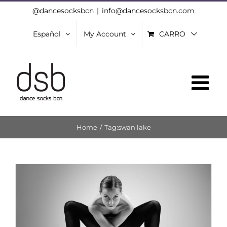
Skip
@dancesocksbcn
|
info@dancesocksbcn.com
to
Español
My Account
CARRO
content
Home
/
Tag:
swan lake