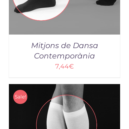
Mitjons de Dansa
Contemporània
7,44
€
/
DETAILS
Sale!