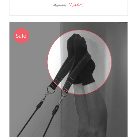
7,44
€
15,70
€
Sale!
/
DETAILS