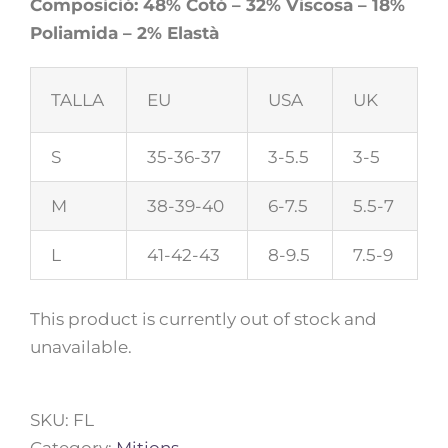
Composició: 48% Cotó – 32% Viscosa – 18%
Poliamida – 2% Elastà
TALLA
EU
USA
UK
S
35-36-37
3-5.5
3-5
M
38-39-40
6-7.5
5.5-7
L
41-42-43
8-9.5
7.5-9
This product is currently out of stock and
unavailable.
SKU:
FL
Category:
Mitjons