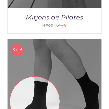
Mitjons de Pilates
7,44
€
15,70
€
Sale!
/
DETAILS