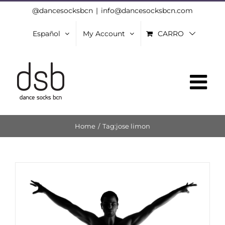
Skip
@dancesocksbcn
|
info@dancesocksbcn.com
to
Español
My Account
CARRO
content
Home
/
Tag:
jose limon