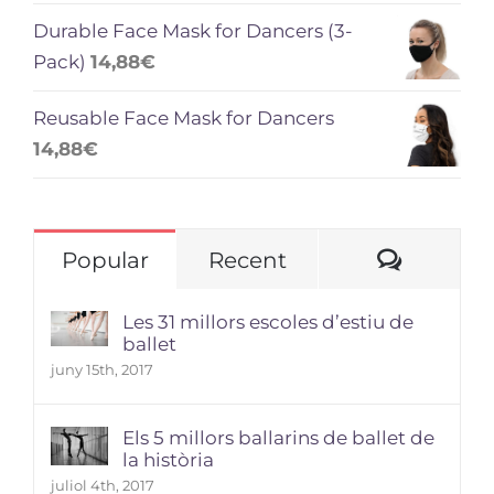
Durable Face Mask for Dancers (3-
Pack)
14,88
€
Reusable Face Mask for Dancers
14,88
€
Comme
Popular
Recent
Les 31 millors escoles d’estiu de
ballet
juny 15th, 2017
Els 5 millors ballarins de ballet de
la història
juliol 4th, 2017