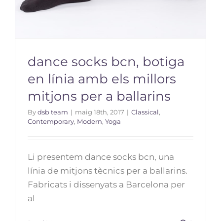
dance socks bcn, botiga
en línia amb els millors
mitjons per a ballarins
By
dsb team
|
maig 18th, 2017
|
Classical
,
Contemporary
,
Modern
,
Yoga
dance socks bcn, botiga en línia
amb els millors mitjons per a
Li presentem dance socks bcn, una
ballarins
línia de mitjons tècnics per a ballarins.
Fabricats i dissenyats a Barcelona per
al