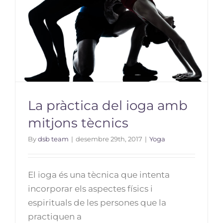
La pràctica del ioga amb
mitjons tècnics
By
dsb team
|
desembre 29th, 2017
|
Yoga
La pràctica del ioga amb mitjons
El ioga és una tècnica que intenta
tècnics
incorporar els aspectes físics i
espirituals de les persones que la
practiquen a