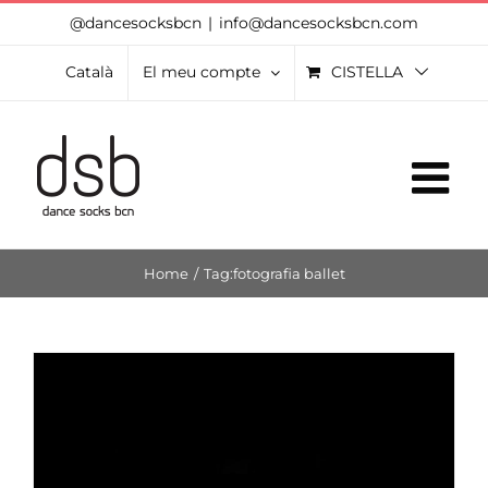
Skip
@dancesocksbcn
|
info@dancesocksbcn.com
to
Català
El meu compte
CISTELLA
content
Home
/
Tag:
fotografia ballet